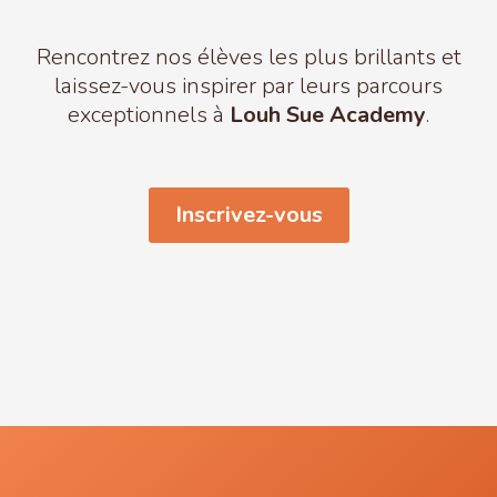
Rencontrez nos élèves les plus brillants et
laissez-vous inspirer par leurs parcours
exceptionnels à
Louh Sue Academy
.
Inscrivez-vous
Cécilia – Guyane
Racha-Picabou
Sylviane-Dream-Event