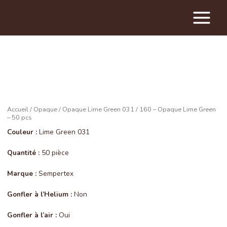
Main
Menu
Accueil
/
Opaque
/
Opaque Lime Green 031
/ 160 – Opaque Lime Green
– 50 pcs
Couleur :
Lime Green 031
Quantité :
50 pièce
Marque :
Sempertex
Gonfler à l’Helium :
Non
Gonfler à l’air :
Oui