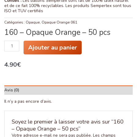
Conseil :
Les ballons Sempertex sont fait de 100% latex naturel
et de ce fait 100% recyclables. Les produits Sempertex sont tous
ISO et TUV certifiés
Catégories :
Opaque
,
Opaque Orange 061
160 – Opaque Orange – 50 pcs
quantité
Ajouter au panier
de
160
-
4.90
€
Opaque
Orange
-
50
pcs
Avis (0)
Il n’y a pas encore d’avis.
Soyez le premier à laisser votre avis sur “160
– Opaque Orange – 50 pcs”
Votre adresse e-mail ne sera pas publiée.
Les champs