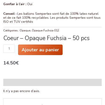
Gonfler à l’air :
Oui
Conseil :
Les ballons Sempertex sont fait de 100% latex naturel
et de ce fait 100% recyclables. Les produits Sempertex sont tous
ISO et TUV certifiés
Catégories :
Opaque
,
Opaque Fuchsia 012
Coeur – Opaque Fuchsia – 50 pcs
quantité
Ajouter au panier
de
Coeur
-
14.50
€
Opaque
Fuchsia
-
50
pcs
Avis (0)
Il n’y a pas encore d’avis.