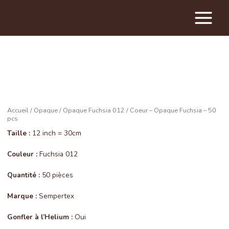
Main
Menu
Accueil
/
Opaque
/
Opaque Fuchsia 012
/ Coeur – Opaque Fuchsia – 50
pcs
Taille :
12 inch = 30cm
Couleur :
Fuchsia 012
Quantité :
50 pièces
Marque :
Sempertex
Gonfler à l’Helium :
Oui