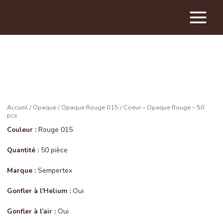
Main
Menu
Accueil
/
Opaque
/
Opaque Rouge 015
/ Coeur – Opaque Rouge – 50
pcs
Couleur :
Rouge 015
Quantité :
50 pièce
Marque :
Sempertex
Gonfler à l’Helium :
Oui
Gonfler à l’air :
Oui