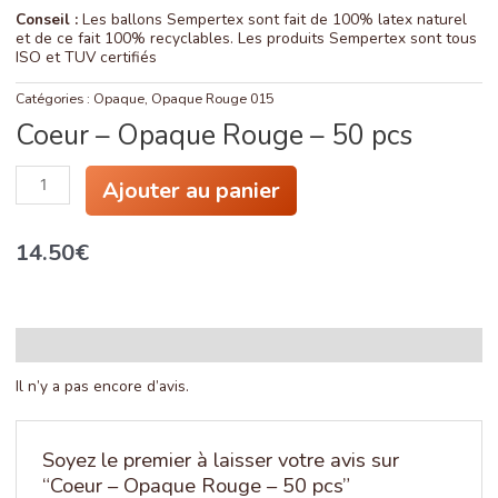
Conseil :
Les ballons Sempertex sont fait de 100% latex naturel
et de ce fait 100% recyclables. Les produits Sempertex sont tous
ISO et TUV certifiés
Catégories :
Opaque
,
Opaque Rouge 015
Coeur – Opaque Rouge – 50 pcs
quantité
Ajouter au panier
de
Coeur
-
14.50
€
Opaque
Rouge
-
50
pcs
Avis (0)
Il n’y a pas encore d’avis.
Soyez le premier à laisser votre avis sur
“Coeur – Opaque Rouge – 50 pcs”