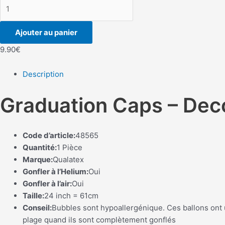
quantité
de
Graduation
Ajouter au panier
Caps
9.90
€
-
Deco
Description
Bubble
-
Graduation Caps – Deco
24
inch
-
Qualatex
Code d’article:
48565
Quantité:
1 Pièce
Marque:
Qualatex
Gonfler à l’Helium:
Oui
Gonfler à l’air:
Oui
Taille:
24 inch = 61cm
Conseil:
Bubbles sont hypoallergénique. Ces ballons ont u
plage quand ils sont complètement gonflés