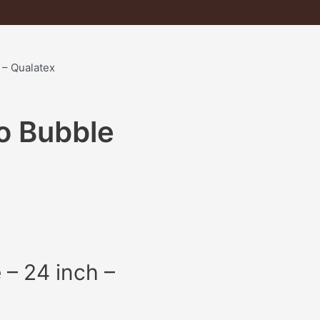
 – Qualatex
o Bubble
– 24 inch –