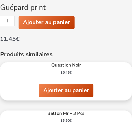
Guépard print
quantité
Ajouter au panier
de
Guépard
print
11.45
€
Produits similaires
Question Noir
16.45
€
Ajouter au panier
Ballon Mr – 3 Pcs
15.90
€