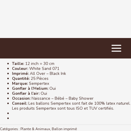
Main
Accueil
/
Ballon imprimé
/ Guépard print
Menu
Taille:
12 inch = 30 cm
Couleur:
White Sand 071
Imprimé:
All Over – Black Ink
Quantité:
25 Pièces
Marque:
Sempertex
Gonfler à l’Helium:
Oui
Gonfler à l’air:
Oui
Occasion:
Naissance – Bébé – Baby Shower
Conseil:
Les ballons Sempertex sont fait de 100% latex naturel.
Les produits Sempertex sont tous ISO et TUV certifiés.
Catégories :
Plante & Animaux
,
Ballon imprimé