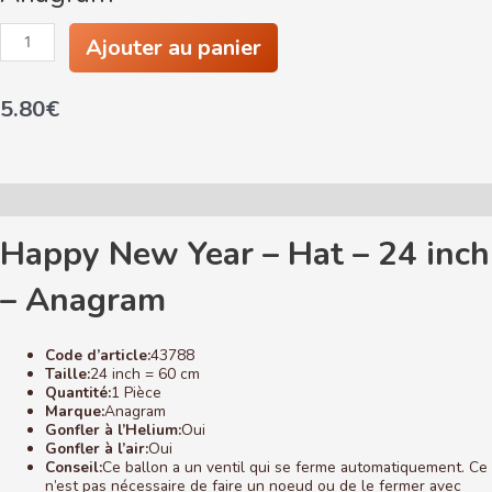
quantité
Ajouter au panier
de
Happy
New
5.80
€
Year
-
Hat
-
24
inch
Description
-
Anagram
Happy New Year – Hat – 24 inch
– Anagram
Code d’article:
43788
Taille:
24 inch = 60 cm
Quantité:
1 Pièce
Marque:
Anagram
Gonfler à l’Helium:
Oui
Gonfler à l’air:
Oui
Conseil:
Ce ballon a un ventil qui se ferme automatiquement. Ce
n’est pas nécessaire de faire un noeud ou de le fermer avec