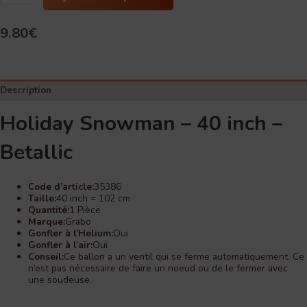
Holiday
Snowman
9.80
€
-
40
inch
-
Betallic
Description
Holiday Snowman – 40 inch –
Betallic
Code d’article:
35386
Taille:
40 inch = 102 cm
Quantité:
1 Pièce
Marque:
Grabo
Gonfler à l’Helium:
Oui
Gonfler à l’air:
Oui
Conseil:
Ce ballon a un ventil qui se ferme automatiquement. Ce
n’est pas nécessaire de faire un noeud ou de le fermer avec
une soudeuse.