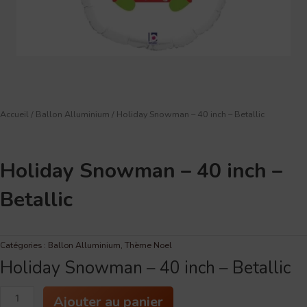
Accueil
/
Ballon Alluminium
/ Holiday Snowman – 40 inch – Betallic
Holiday Snowman – 40 inch –
Betallic
Catégories :
Ballon Alluminium
,
Thème Noel
Holiday Snowman – 40 inch – Betallic
quantité
Ajouter au panier
de