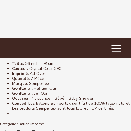
Main
Accueil
/
Ballon imprimé
/ It’s a Boy Footprint
Menu
Taille:
36 inch = 91cm
Couleur:
Crystal Clear 390
Imprimé:
All Over
Quantité:
2 Pièce
Marque:
Sempertex
Gonfler à l’Helium:
Oui
Gonfler à l’air:
Oui
Occasion:
Naissance – Bébé – Baby Shower
Conseil:
Les ballons Sempertex sont fait de 100% latex naturel.
Les produits Sempertex sont tous ISO et TUV certifiés.
Catégorie :
Ballon imprimé