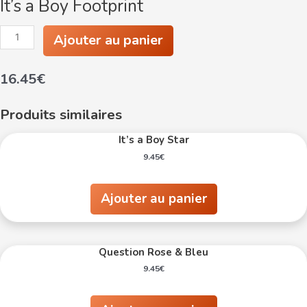
It’s a Boy Footprint
quantité
Ajouter au panier
de
It's
a
16.45
€
Boy
Footprint
Produits similaires
It’s a Boy Star
9.45
€
Ajouter au panier
Question Rose & Bleu
9.45
€