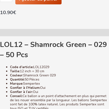
LOL12
-
10.90
€
Shamrock
Green
-
029
-
50
Description
Pcs
LOL12 – Shamrock Green – 029
– 50 Pcs
Code d’article:
LOL12029
Taille:
12 inch = 30 cm
Couleur:
Shamrock Green 029
Quantité:
50 Pièces
Marque:
Sempertex
Gonfler à l’Helium:
Oui
Gonfler à l’air:
Oui
Conseil:
Ce ballon a un point d’attachement en plus qui permet
de les nouer ensemble par la longueur. Les ballons Sempertex
sont fait de 100% latex naturel. Les produits Sempertex sont
tous ISO et TUV certifiés.