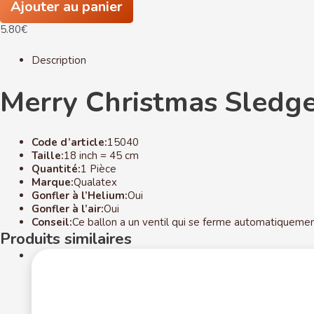
Christmas
Ajouter au panier
Sledge
5.80
€
-
18
inch
Description
-
Qualatex
Merry Christmas Sledge
Code d’article:
15040
Taille:
18 inch = 45 cm
Quantité:
1 Pièce
Marque:
Qualatex
Gonfler à l’Helium:
Oui
Gonfler à l’air:
Oui
Conseil:
Ce ballon a un ventil qui se ferme automatiquemen
Produits similaires