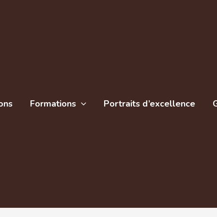
Qualatex
 – 18
ons
Formations
Portraits d’excellence
G
h – Qualatex