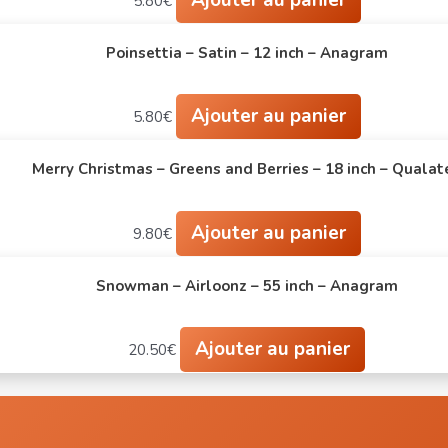
5.80
€
Poinsettia – Satin – 12 inch – Anagram
Ajouter au panier
5.80
€
Merry Christmas – Greens and Berries – 18 inch – Qualat
Ajouter au panier
9.80
€
Snowman – Airloonz – 55 inch – Anagram
Ajouter au panier
20.50
€