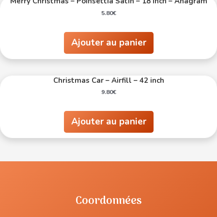
Merry Christmas – Poinsettia Satin – 18 inch – Anagram
5.80
€
Ajouter au panier
Christmas Car – Airfill – 42 inch
9.80
€
Ajouter au panier
Coordonnées