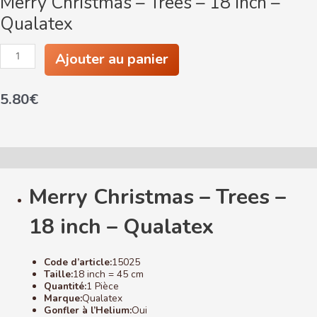
Merry Christmas – Trees – 18 inch –
Qualatex
quantité
Ajouter au panier
de
Merry
Christmas
5.80
€
-
Trees
-
18
inch
-
Description
Qualatex
Merry Christmas – Trees –
18 inch – Qualatex
Code d’article:
15025
Taille:
18 inch = 45 cm
Quantité:
1 Pièce
Marque:
Qualatex
Gonfler à l’Helium:
Oui