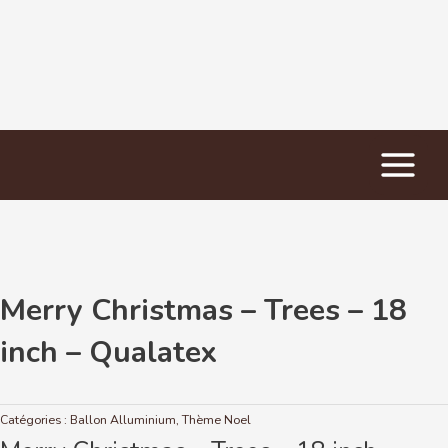
Main
Accueil
/
Ballon Alluminium
/ Merry Christmas – Trees – 18 inch – Qualatex
Menu
Merry Christmas – Trees – 18
inch – Qualatex
Catégories :
Ballon Alluminium
,
Thème Noel