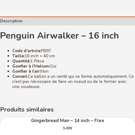
16
inch
Description
Penguin Airwalker – 16 inch
Code d’article:
FB97
Taille:
16 inch = 40 cm
Quantité:
1 Pièce
Gonfler à l’Helium:
Oui
Gonfler à l’air:
Non
Conseil:
Ce ballon a un ventil qui se ferme automatiquement. Ce
n’est pas nécessaire de faire un noeud ou de le fermer avec
une soudeuse.
Produits similaires
Gingerbread Man – 14 inch – Flex
5.80
€