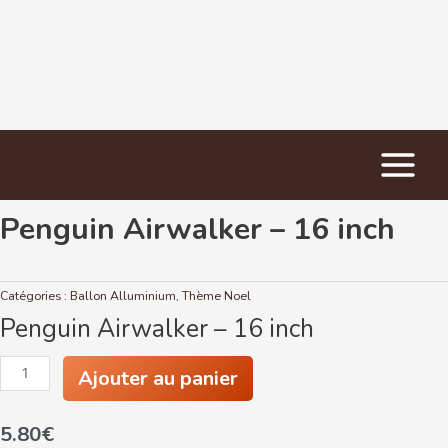
Main
Accueil
/
Ballon Alluminium
/ Penguin Airwalker – 16 inch
Menu
Penguin Airwalker – 16 inch
Catégories :
Ballon Alluminium
,
Thème Noel
Penguin Airwalker – 16 inch
quantité
Ajouter au panier
de
Penguin
Airwalker
5.80
€
-