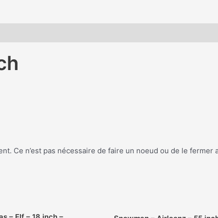
-
16
inch
nch
ent. Ce n’est pas nécessaire de faire un noeud ou de le fermer
s – Elf – 18 inch –