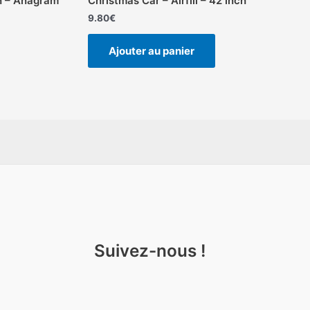
h – Anagram
Christmas Car – Airfill – 42 inch
9.80
€
Ajouter au panier
Suivez-nous !