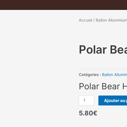
Accueil
/
Ballon Alluminiu
Polar Be
Catégories :
Ballon Allumi
Polar Bear 
quantité
Ajouter au 
de
5.80
€
Polar
Bear
Head