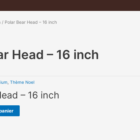
m
/ Polar Bear Head – 16 inch
ar Head – 16 inch
nium
,
Thème Noel
Head – 16 inch
panier