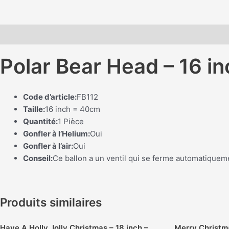
Description
Polar Bear Head – 16 i
Code d’article:
FB112
Taille:
16 inch = 40cm
Quantité:
1 Pièce
Gonfler à l’Helium:
Oui
Gonfler à l’air:
Oui
Conseil:
Ce ballon a un ventil qui se ferme automatiquem
Produits similaires
Have A Holly Jolly Christmas – 18 inch –
Merry Christma