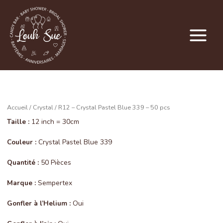
Main
Menu
Accueil
/
Crystal
/ R12 – Crystal Pastel Blue 339 – 50 pcs
Taille :
12 inch = 30cm
Couleur :
Crystal Pastel Blue 339
Quantité :
50 Pièces
Marque :
Sempertex
Gonfler à l’Helium :
Oui