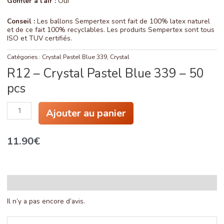
Gonfler à l’air :
Oui
Conseil :
Les ballons Sempertex sont fait de 100% latex naturel
et de ce fait 100% recyclables. Les produits Sempertex sont tous
ISO et TUV certifiés.
Catégories :
Crystal Pastel Blue 339
,
Crystal
R12 – Crystal Pastel Blue 339 – 50
pcs
quantité
Ajouter au panier
de
R12
-
11.90
€
Crystal
Pastel
Blue
339
-
50
Avis (0)
pcs
Il n’y a pas encore d’avis.