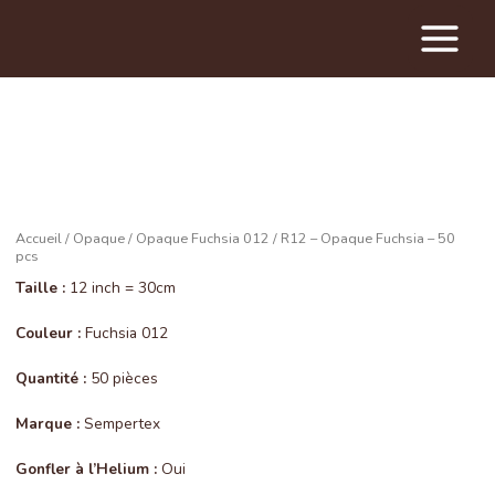
Main
Menu
Accueil
/
Opaque
/
Opaque Fuchsia 012
/ R12 – Opaque Fuchsia – 50
pcs
Taille :
12 inch = 30cm
Couleur :
Fuchsia 012
Quantité :
50 pièces
Marque :
Sempertex
Gonfler à l’Helium :
Oui