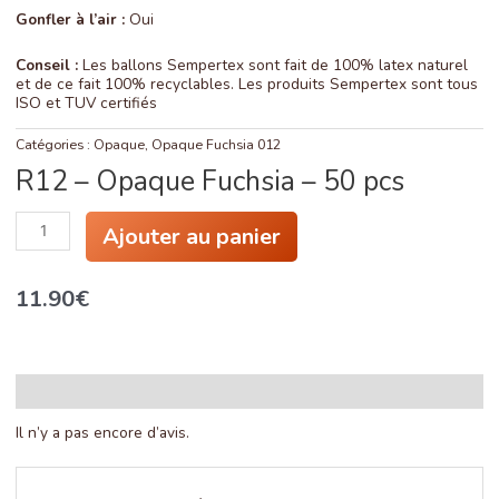
Gonfler à l’air :
Oui
Conseil :
Les ballons Sempertex sont fait de 100% latex naturel
et de ce fait 100% recyclables. Les produits Sempertex sont tous
ISO et TUV certifiés
Catégories :
Opaque
,
Opaque Fuchsia 012
R12 – Opaque Fuchsia – 50 pcs
quantité
Ajouter au panier
de
R12
-
11.90
€
Opaque
Fuchsia
-
50
pcs
Avis (0)
Il n’y a pas encore d’avis.