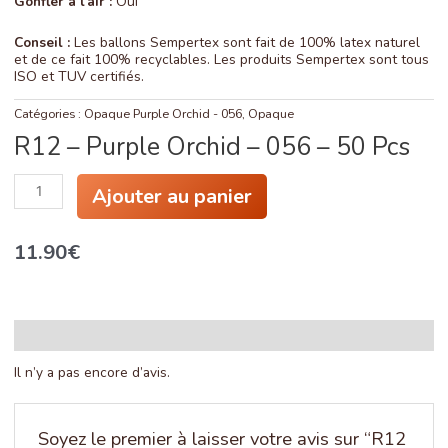
Gonfler à l’air :
Oui
Conseil :
Les ballons Sempertex sont fait de 100% latex naturel
et de ce fait 100% recyclables. Les produits Sempertex sont tous
ISO et TUV certifiés.
Catégories :
Opaque Purple Orchid - 056
,
Opaque
R12 – Purple Orchid – 056 – 50 Pcs
quantité
Ajouter au panier
de
R12
-
11.90
€
Purple
Orchid
-
056
-
50
Avis (0)
Pcs
Il n’y a pas encore d’avis.
Soyez le premier à laisser votre avis sur “R12