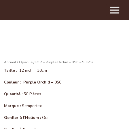
Main
Menu
Accueil
/
Opaque
/ R12 – Purple Orchid – 056 – 50 Pcs
Taille :
12 inch = 30cm
Couleur : Purple Orchid – 056
Quantité : 5
0 Pièces
Marque :
Sempertex
Gonfler à l’Helium :
Oui