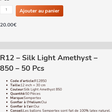
quantité
Ajouter au panier
de
R12
-
20.00
€
Silk
Light
Amethyst
-
850
-
Description
50
Pcs
R12 – Silk Light Amethyst –
850 – 50 Pcs
Code d’article:
R12850
Taille:
12 inch = 30 cm
Couleur:
Silk Light Amethyst 850
Quantité:
50 Pièces
Marque:
Sempertex
Gonfler à l’Helium:
Oui
Gonfler à l’air:
Oui
Conseil:
Les ballons Sempertex sont fait de 100% latex naturel.