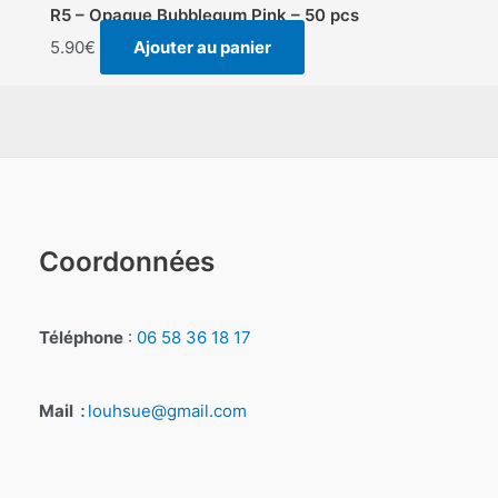
R5 – Opaque Bubblegum Pink – 50 pcs
5.90
€
Ajouter au panier
Coordonnées
Téléphone
:
06 58 36 18 17
Mail
louhsue@gmail.com
: