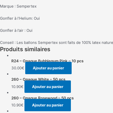
Marque : Sempertex
Gonfler à l’Helium: Oui
Gonfler à l’air : Oui
Conseil : Les ballons Sempertex sont faits de 100% latex nature
Produits similaires
R24 – Opaque Bubblegum Pink – 10 pcs
30.00
€
Ajouter au panier
260 – Opaque White – 50 pcs
10.90
€
Ajouter au panier
260 – Opaque Rosewood – 50 pcs
10.90
€
Ajouter au panier