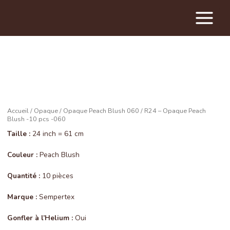
Main
Menu
Accueil
/
Opaque
/
Opaque Peach Blush 060
/ R24 – Opaque Peach
Blush -10 pcs -060
Taille :
24 inch = 61 cm
Couleur :
Peach Blush
Quantité :
10 pièces
Marque :
Sempertex
Gonfler à l’Helium :
Oui