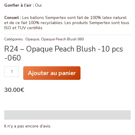
Gonfler à l’air :
Oui
Conseil :
Les ballons Sempertex sont fait de 100% latex naturel
et de ce fait 100% recyclables. Les produits Sempertex sont tous
ISO et TUV certifiés
Catégories :
Opaque
,
Opaque Peach Blush 060
R24 – Opaque Peach Blush -10 pcs
-060
quantité
Ajouter au panier
de
R24
-
30.00
€
Opaque
Peach
Blush
-10
pcs
-060
Avis (0)
Il n’y a pas encore d’avis.