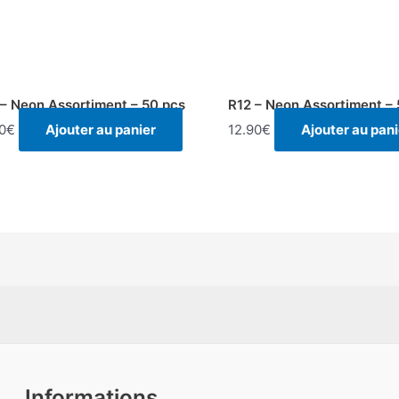
– Neon Assortiment – 50 pcs
R12 – Neon Assortiment –
0
€
Ajouter au panier
12.90
€
Ajouter au pani
Informations