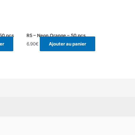
 50 pcs
R5 – Neon Orange – 50 pcs
er
6.90
€
Ajouter au panier