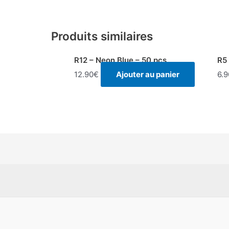
Produits similaires
R12 – Neon Blue – 50 pcs
R5 
12.90
€
Ajouter au panier
6.9