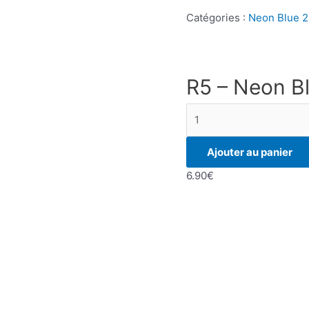
Catégories :
Neon Blue 
R5 – Neon Bl
quantité
de
R5
Ajouter au panier
-
6.90
€
Neon
Blue
-
50
pcs