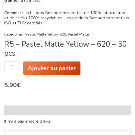
Gonfler à l’air :
Oui
Conseil :
Les ballons Sempertex sont fait de 100% latex naturel
et de ce fait 100% recyclables. Les produits Sempertex sont tous
ISO et TUV certifiés.
Catégories :
Pastel Matte Yellow 620
,
Pastel Matte
R5 – Pastel Matte Yellow – 620 – 50
pcs
quantité
Ajouter au panier
de
R5
-
5.90
€
Pastel
Matte
Yellow
-
620
-
Avis (0)
50
pcs
Il n’y a pas encore d’avis.