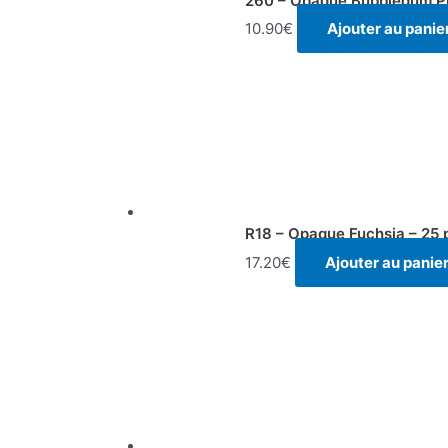
260 – Opaque Bubblegum Pi
10.90
€
Ajouter au panie
R18 – Opaque Fuchsia – 25 
17.20
€
Ajouter au panie