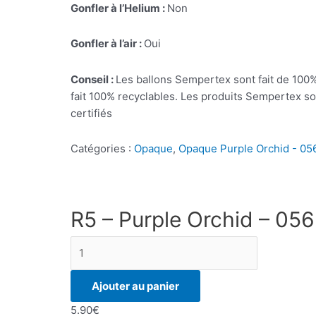
Gonfler à l’Helium :
Non
Gonfler à l’air :
Oui
Conseil :
Les ballons Sempertex sont fait de 100% 
fait 100% recyclables. Les produits Sempertex s
certifiés
Catégories :
Opaque
,
Opaque Purple Orchid - 05
R5 – Purple Orchid – 056
quantité
de
R5
Ajouter au panier
-
5.90
€
Purple