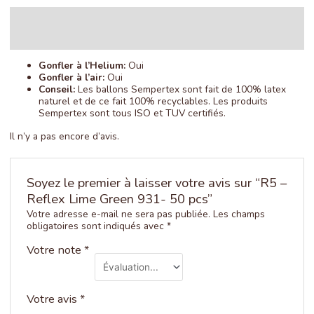
50
pcs
Description
Avis (0)
Gonfler à l’Helium:
Oui
Gonfler à l’air:
Oui
Conseil:
Les ballons Sempertex sont fait de 100% latex
naturel et de ce fait 100% recyclables. Les produits
Sempertex sont tous ISO et TUV certifiés.
Il n’y a pas encore d’avis.
Soyez le premier à laisser votre avis sur “R5 –
Reflex Lime Green 931- 50 pcs”
Votre adresse e-mail ne sera pas publiée.
Les champs
obligatoires sont indiqués avec
*
Votre note
*
Votre avis
*