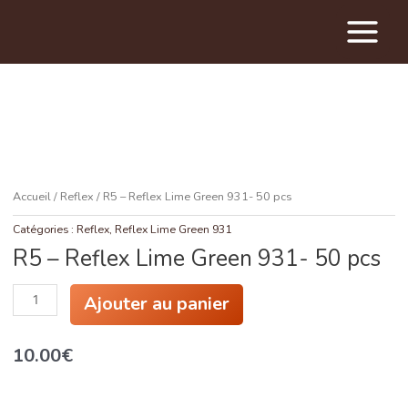
Main
Menu
Accueil
/
Reflex
/ R5 – Reflex Lime Green 931- 50 pcs
Catégories :
Reflex
,
Reflex Lime Green 931
R5 – Reflex Lime Green 931- 50 pcs
quantité
Ajouter au panier
de
R5
-
10.00
€
Reflex
Lime
Green
931-