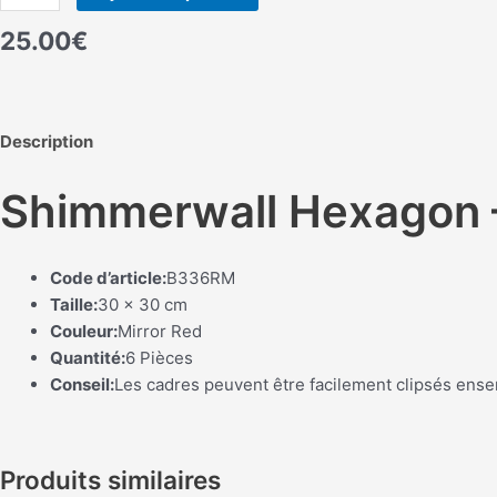
de
25.00
€
Shimmerwall
Hexagon
-
Mirror
Description
Red
-
Shimmerwall Hexagon –
6
Pcs
Code d’article:
B336RM
Taille:
30 x 30 cm
Couleur:
Mirror Red
Quantité:
6 Pièces
Conseil:
Les cadres peuvent être facilement clipsés ense
Produits similaires