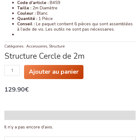
Code d’article :
B459
Taille :
2m Diamètre
Couleur :
Blanc
Quantité :
1 Pièce
Conseil :
Le paquet contient 6 pièces qui sont assemblées
à l’aide de vis. Les outils ne sont pas nécessaires.
Catégories :
Accessoires
,
Structure
Structure Cercle de 2m
quantité
Ajouter au panier
de
Structure
Cercle
129.90
€
de
2m
Avis (0)
Il n’y a pas encore d’avis.