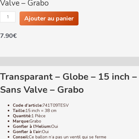
Valve – Grabo
quantité
Ajouter au panier
de
Transparant
-
7.90
€
Globe
-
15
inch
-
Sans
Description
Valve
-
Transparant – Globe – 15 inch –
Grabo
Sans Valve – Grabo
Code d’article:
741T09TESV
Taille:
15 inch = 38 cm
Quantité:
1 Pièce
Marque:
Grabo
Gonfler à l’Helium:
Oui
Gonfler à l’air:
Oui
Conseil:
Ce ballon n‘a pas un ventil qui se ferme