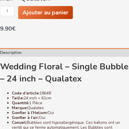
quantité
Ajouter au panier
de
Wedding
Floral
9.90
€
-
Single
Bubble
-
24
inch
Description
-
Qualatex
Wedding Floral – Single Bubble
– 24 inch – Qualatex
Code d’article:
18648
Taille:
24 inch = 61cm
Quantité:
1 Pièce
Marque:
Qualatex
Gonfler à l’Helium:
Oui
Gonfler à l’air:
Oui
Conseil:
Bubbles sont hypoallergénique. Ces ballons ont un
ventil qui se ferme automatiquement. Les Bubbles sont