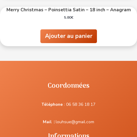
Merry Christmas – Poinsettia Satin – 18 inch – Anagram
5.80
€
Ajouter au panier
Coordonnées
Téléphone
:
06 58 36 18 17
Mail
:
louhsue@gmail.com
Informations