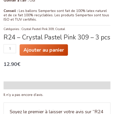
Gonfler à l’air :
Oui
Conseil :
Les ballons Sempertex sont fait de 100% latex naturel
et de ce fait 100% recyclables. Les produits Sempertex sont tous
ISO et TUV certifiés.
Catégories :
Crystal Pastel Pink 309
,
Crystal
R24 – Crystal Pastel Pink 309 – 3 pcs
quantité
Ajouter au panier
de
R24
-
12.90
€
Crystal
Pastel
Pink
309
-
3
Avis (0)
pcs
Il n’y a pas encore d’avis.
Soyez le premier à laisser votre avis sur “R24