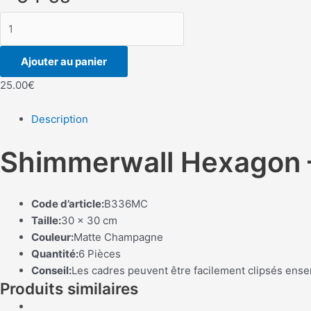
quantité
de
Shimmerwall
Ajouter au panier
Hexagon
25.00
€
-
Matte
Description
Champagne
-
Shimmerwall Hexagon 
6
Pcs
Code d’article:
B336MC
Taille:
30 x 30 cm
Couleur:
Matte Champagne
Quantité:
6 Pièces
Conseil:
Les cadres peuvent être facilement clipsés ense
Produits similaires